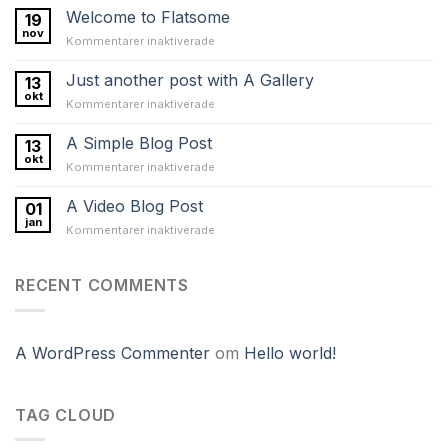
Welcome to Flatsome
19
nov
för
Kommentarer inaktiverade
Welcome
to
Just another post with A Gallery
13
Flatsome
okt
för
Kommentarer inaktiverade
Just
another
A Simple Blog Post
13
post
okt
för
Kommentarer inaktiverade
with
A
A
Simple
A Video Blog Post
Gallery
01
Blog
jan
för
Kommentarer inaktiverade
Post
A
Video
Blog
RECENT COMMENTS
Post
A WordPress Commenter
om
Hello world!
TAG CLOUD