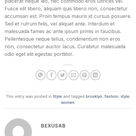
placerat neque leo, nec commodo eros ultrices vel.
Fusce elit libero, aliquam quis libero non, consectetur
accumsan est. Proin tempus mauris id cursus posuere.
Sed et rutrum felis, vel aliquet ante. Interdum et
malesuada fames ac ante ipsum primis in faucibus.
Pellentesque neque tellus, condimentum non eros
non, consectetur auctor lacus. Curabitur malesuada
odio eget elit egestas porttitor.
This entry was posted in
Style
and tagged
brooklyn
,
fashion
,
style
,
women
.
BEXUSAB