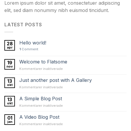
Lorem ipsum dolor sit amet, consectetuer adipiscing
elit, sed diam nonummy nibh euismod tincidunt.
LATEST POSTS
Hello world!
28
apr
1
Comment
Welcome to Flatsome
19
nov
för
Kommentarer inaktiverade
Welcome
to
Just another post with A Gallery
13
Flatsome
okt
för
Kommentarer inaktiverade
Just
another
A Simple Blog Post
13
post
okt
för
Kommentarer inaktiverade
with
A
A
Simple
A Video Blog Post
Gallery
01
Blog
jan
för
Kommentarer inaktiverade
Post
A