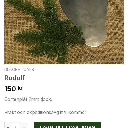
DEKORATIONER
Rudolf
150
kr
Cortenplåt 2mm tjock.
Frakt och expeditionsavgift tillkommer.
Rudolf mängd
LÄGG TILL I VARUKORG