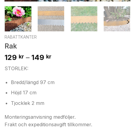
RABATTKANTER
Rak
Prisintervall:
129
–
149
kr
kr
129 kr
STORLEK:
till
149 kr
Bredd/längd 97 cm
Höjd 17 cm
Tjocklek 2 mm
Monteringsanvisning medföljer.
Frakt och expeditionsavgift tillkommer.