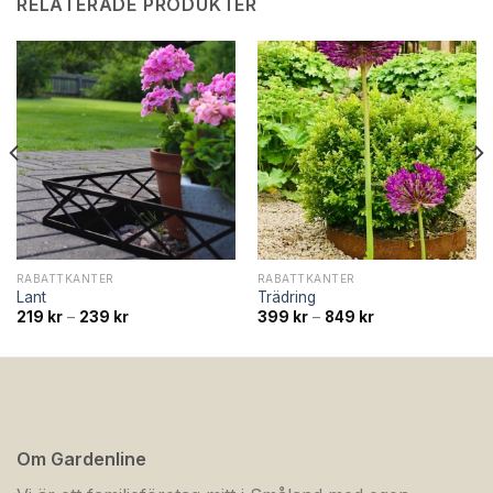
RELATERADE PRODUKTER
RABATTKANTER
RABATTKANTER
Lant
Trädring
Prisintervall:
Prisintervall:
219
kr
–
239
kr
399
kr
–
849
kr
219 kr
399 kr
till
till
239 kr
849 kr
Om Gardenline