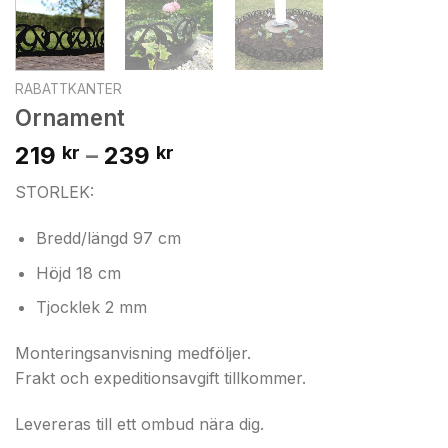
RABATTKANTER
Ornament
Prisintervall:
219
–
239
kr
kr
219 kr
STORLEK:
till
239 kr
Bredd/längd 97 cm
Höjd 18 cm
Tjocklek 2 mm
Monteringsanvisning medföljer.
Frakt och expeditionsavgift tillkommer.
Levereras till ett ombud nära dig.