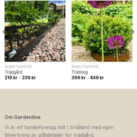
RABATTKANTER
RABATTKANTER
Trädgård
Trädring
Prisintervall:
Prisintervall:
219
kr
–
239
kr
399
kr
–
849
kr
219 kr
399 kr
till
till
239 kr
849 kr
Om Gardenline
Vi är ett familjeföretag mitt i Småland med egen
tillverkning av plåtdetaljer för trädgård.