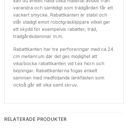
kan du enkelt hålla olika material avskilt från
varandra och samtidigt som trädgården får ett
vackert smycke. Rabattkanten är stabil och
står stadigt emot robotgräsklippare vilket ger
ett skydd för exempelvis rabatter, träd,
trädgårdsdammar m.m.
Rabattkanten har tre perforeringar med ca 24
cm mellanrum där det ges möjlighet att
vika/bocka rabattkanten vid t.ex hörn och
böjningar. Rabattkanterna fogas enkelt
samman med medföljande länkfästen som
också går att vika samt skruv.
RELATERADE PRODUKTER