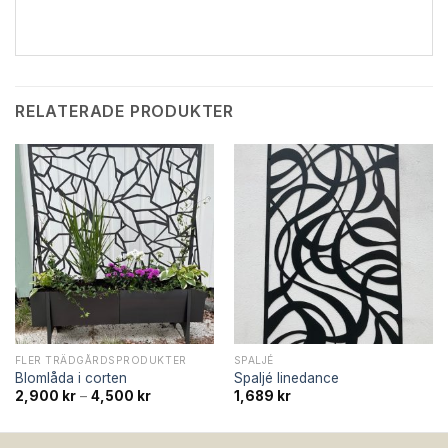
RELATERADE PRODUKTER
FLER TRÄDGÅRDSPRODUKTER
SPALJÉ
Blomlåda i corten
Spaljé linedance
Prisintervall:
2,900
kr
–
4,500
kr
1,689
kr
2,900 kr
till
4,500 kr