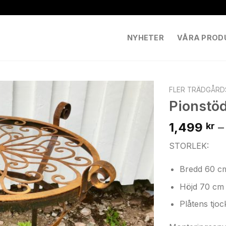
NYHETER
VÅRA PROD
FLER TRÄDGÅR
Pionstö
1,499
–
kr
STORLEK:
Bredd 60 
Höjd 70 c
Plåtens tjo