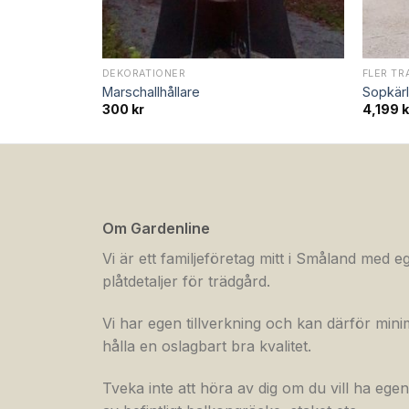
DEKORATIONER
FLER T
Marschallhållare
Sopkär
300
kr
4,199
k
Om Gardenline
Vi är ett familjeföretag mitt i Småland med eg
plåtdetaljer för trädgård.
Vi har egen tillverkning och kan därför mini
hålla en oslagbart bra kvalitet.
Tveka inte att höra av dig om du vill ha ege