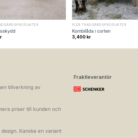
RÄDGÅRDSPRODUKTER
FLER TRÄDGÅRDSPRODUKTER
lsskydd
Kombilåda i corten
r
3,400
kr
Fraktleverantör
en tillverkning av
mera priser till kunden och
n design. Kanske en variant