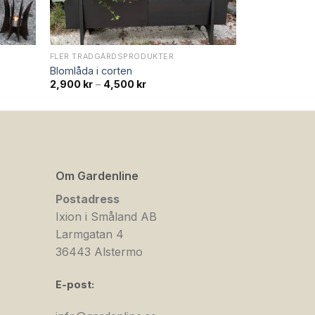
FLER TRÄDGÅRDSPRODUKTER
Blomlåda i corten
Prisintervall:
2,900
kr
–
4,500
kr
2,900 kr
till
4,500 kr
Om Gardenline
Postadress
Ixion i Småland AB
Larmgatan 4
36443 Alstermo
E-post: