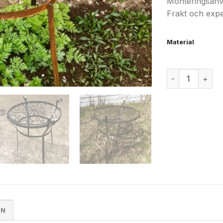
Monteringsanvi
Frakt och exped
Material
Pionstöd män
ON