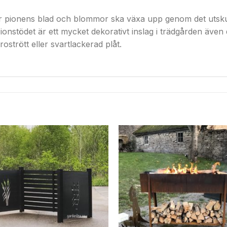
är pionens blad och blommor ska växa upp genom det uts
ionstödet är ett mycket dekorativt inslag i trädgården även d
rostrött eller svartlackerad plåt.