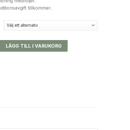
sning medföljer.
itionsavgift tillkommer.
gd
LÄGG TILL I VARUKORG